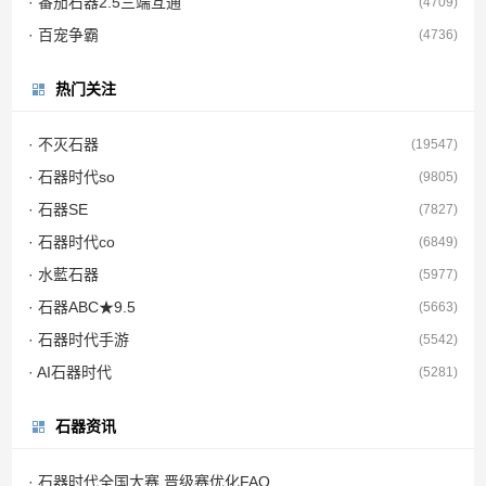
· 番茄石器2.5三端互通
(4709)
· 百宠争霸
(4736)
热门关注
· 不灭石器
(19547)
· 石器时代so
(9805)
· 石器SE
(7827)
· 石器时代co
(6849)
· 水藍石器
(5977)
· 石器ABC★9.5
(5663)
· 石器时代手游
(5542)
· AI石器时代
(5281)
石器资讯
· 石器时代全国大赛 晋级赛优化FAQ