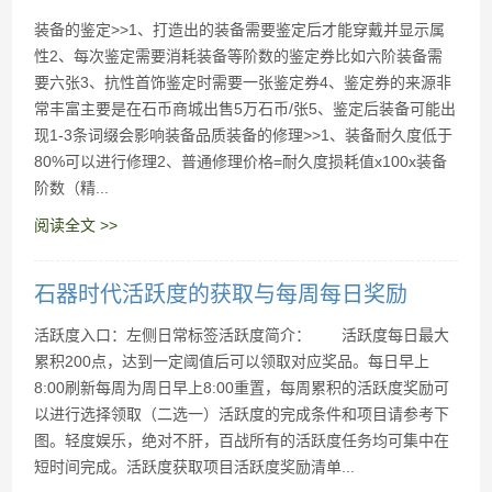
装备的鉴定>>1、打造出的装备需要鉴定后才能穿戴并显示属
性2、每次鉴定需要消耗装备等阶数的鉴定券比如六阶装备需
要六张3、抗性首饰鉴定时需要一张鉴定券4、鉴定券的来源非
常丰富主要是在石币商城出售5万石币/张5、鉴定后装备可能出
现1-3条词缀会影响装备品质装备的修理>>1、装备耐久度低于
80%可以进行修理2、普通修理价格=耐久度损耗值x100x装备
阶数（精...
阅读全文 >>
石器时代活跃度的获取与每周每日奖励
活跃度入口：左侧日常标签活跃度简介： 活跃度每日最大
累积200点，达到一定阈值后可以领取对应奖品。每日早上
8:00刷新每周为周日早上8:00重置，每周累积的活跃度奖励可
以进行选择领取（二选一）活跃度的完成条件和项目请参考下
图。轻度娱乐，绝对不肝，百战所有的活跃度任务均可集中在
短时间完成。活跃度获取项目活跃度奖励清单...