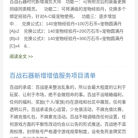
百战石器时代新增减负大师 功能一：可将附灵后的装备更换
同级同类精灵。 功能二：可将满级的宠物经验丹，兑换多个
绑定经验丹，针对A-C级宠物使用。 功能三：逐步增加
中... 兑换公式1：140宠物经验丹+100万石币=宠物圆满丹
[A]x2 兑换公式2：140宠物经验丹+200万石币=宠物圆满丹
[B]x3 兑换公式3：140宠物经验丹+300万石币=宠物圆满丹
[C]x4 &...
阅读全文 >>
百战石器新增增值服务项目清单
百战的承诺：百战是来整治乱象的，所以会最大程度的让利于
玩家、让利于市场，绝不会做短命的事。百战不设暗箱福利，
任何的福利、奖励(个人/家族)均在游戏和社区中展现，任何事
透明公开。百战承诺良心运营，少充值活动，不搞充值比赛，
不搞充值礼包，不搞累充活动。百战不暗调暗改任何设置，任
何游戏方面的平衡性改动均会以公告的形式推送。百战绝不滥
用权限，封停账号严格遵守游戏规章制度，设有免死金牌奖罚