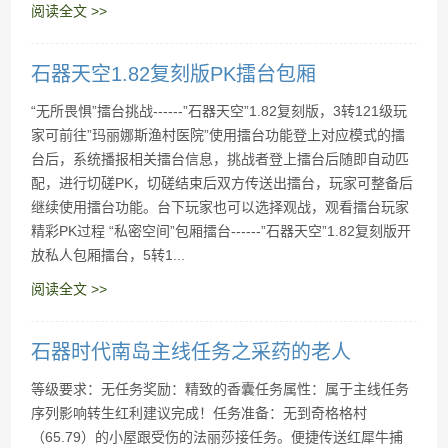
阅读全文 >>
石器天空1.82复刻版PK擂台包厢
“无所畏惧”擂台挑战------”石器天空”1.82复刻版，3转121级玩
家可前往”玛丽娜斯渔村医院”使用擂台功能登上对应模式的擂
台后，系统播报相关擂台信息，挑战者登上擂台后随即自动匹
配，进行切磋PK，切磋结束后双方传送出擂台，玩家可整备后
继续使用擂台功能。台下玩家也可以选择观战，观看擂台玩家
精彩PK过程 “私密空间”包厢擂台------”石器天空”1.82复刻版开
放私人包厢擂台，5转1...
阅读全文 >>
石器时代南岛主线任务之采药的老人
等级要求：无任务奖励：精致的香囊任务属性：属于主线任务
序列影响转生红利建议完成！任务准备：无到奇格格村
（65.79）的小屋跟受伤的法丽莎接任务。便捷传送红犀牛捕