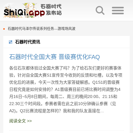
石器时代全国大赛 晋级赛优化FAQ
石器时代马泽尔传说系列任务—游戏场风波
石器时代资讯
百战石器族战开启时间调整
石器时代全国大赛 晋级赛优化FAQ
百战石器时代，终于不在繁琐了，减负大师他来了
石器时代马泽尔传说系列任务—游戏场风波
石器时代全国大赛 晋级赛优化FAQ
各位石灰都体验过全国大赛了吗？为了给石灰们更好的赛事体
百战石器新增增值服务项目清单
百战石器族战开启时间调整
验，针对自全国大赛S1宣传至今收到的反馈和吐槽，以及专项
百战石器时代，终于不在繁琐了，减负大师他来了
《百战石器时代》是慢热服，绝非三个月凉凉节奏，不断吸取玩家意见，优化精进体验，百战还年轻，请给我们一些时间。
优化后的进展，今天一次性为大家答疑解惑。Q1S1的晋级赛
日程究竟是如何安排的？A1晋级赛目前已将比赛时间调整为4
百战石器特色装备鉴定、修理以及词缀属性
百战石器新增增值服务项目清单
月16日~5月8日期间，每周二、周三的晚间20:00、21:15和
22:30三个时间段。参赛者需在此之前10分钟确认参赛（见
石器时代活跃度的获取与每周每日奖励
《百战石器时代》是慢热服，绝非三个月凉凉节奏，不断吸取玩家意见，优化精进体验，百战还年轻，请给我们一些时间。
A2)。Q2比赛流程是怎样的？我和我的队友直接在...
百战石器特色装备鉴定、修理以及词缀属性
阅读全文 >>