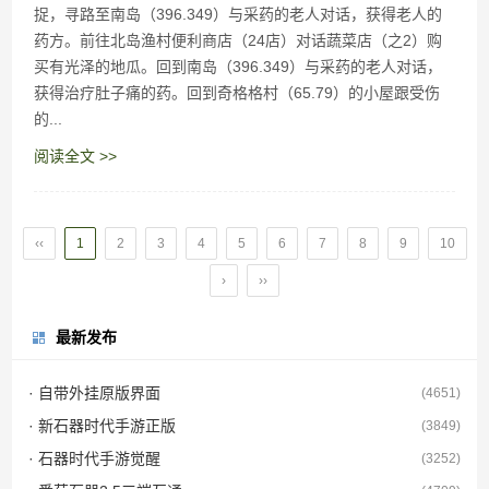
捉，寻路至南岛（396.349）与采药的老人对话，获得老人的
药方。前往北岛渔村便利商店（24店）对话蔬菜店（之2）购
买有光泽的地瓜。回到南岛（396.349）与采药的老人对话，
获得治疗肚子痛的药。回到奇格格村（65.79）的小屋跟受伤
的...
阅读全文 >>
‹‹
1
2
3
4
5
6
7
8
9
10
›
››
最新发布
· 自带外挂原版界面
(4651)
· 新石器时代手游正版
(3849)
· 石器时代手游觉醒
(3252)