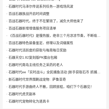
· 石器时代马泽尔传说系列任务—游戏场风波
· 百战石器族战开启时间调整
· 百战石器时代，终于不在繁琐了，减负大师他来了
· 百战石器新增增值服务项目清单
· 《百战石器时代》是慢热服，绝非三个月凉凉节奏，不断吸取玩家意见，优化精进体验，百战还年轻，请给我们一些时间。
· 百战石器特色装备鉴定、修理以及词缀属性
· 石器时代活跃度的获取与每周每日奖励
· 石器天空1.82复刻版PK擂台包厢
· 石器时代南岛主线任务之采药的老人
· 石器时代ee「实时战斗」全民捕鱼活动 [新手获取石币 抓捕宠物推荐]
· 新石器时代世界围剿战宠物 : 萨鲁亚奇
· 石器时代手游曲终人不散，回顾旅程，咱们下个石器见！
· 石器时代虎灵副本
· 石器时代宠物转化为道具卡